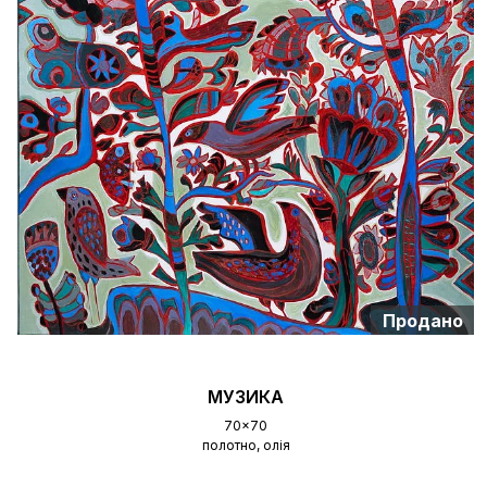
Продано
МУЗИКА
70×70
полотно, олія